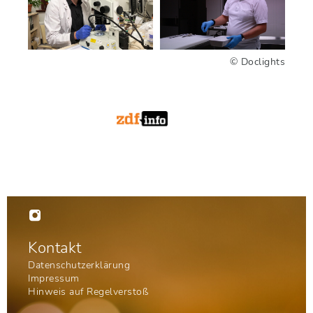
© Doclights

Kontakt
Datenschutzerklärung
Impressum
Hinweis auf Regelverstoß