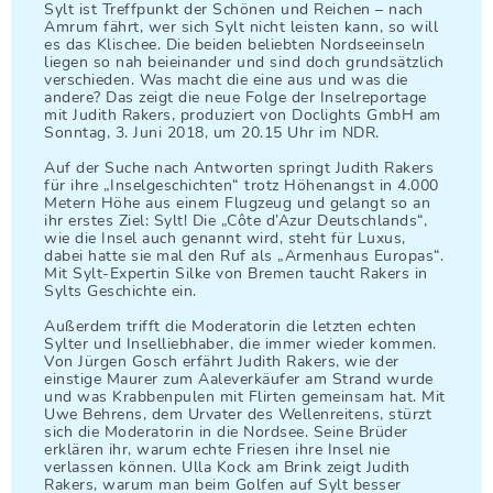
Sylt ist Treffpunkt der Schönen und Reichen – nach
Amrum fährt, wer sich Sylt nicht leisten kann, so will
es das Klischee. Die beiden beliebten Nordseeinseln
liegen so nah beieinander und sind doch grundsätzlich
verschieden. Was macht die eine aus und was die
andere? Das zeigt die neue Folge der Inselreportage
mit Judith Rakers, produziert von Doclights GmbH am
Sonntag, 3. Juni 2018, um 20.15 Uhr im NDR.
Auf der Suche nach Antworten springt Judith Rakers
für ihre „Inselgeschichten“ trotz Höhenangst in 4.000
Metern Höhe aus einem Flugzeug und gelangt so an
ihr erstes Ziel: Sylt! Die „Côte d’Azur Deutschlands“,
wie die Insel auch genannt wird, steht für Luxus,
dabei hatte sie mal den Ruf als „Armenhaus Europas“.
Mit Sylt-Expertin Silke von Bremen taucht Rakers in
Sylts Geschichte ein.
Außerdem trifft die Moderatorin die letzten echten
Sylter und Inselliebhaber, die immer wieder kommen.
Von Jürgen Gosch erfährt Judith Rakers, wie der
einstige Maurer zum Aaleverkäufer am Strand wurde
und was Krabbenpulen mit Flirten gemeinsam hat. Mit
Uwe Behrens, dem Urvater des Wellenreitens, stürzt
sich die Moderatorin in die Nordsee. Seine Brüder
erklären ihr, warum echte Friesen ihre Insel nie
verlassen können. Ulla Kock am Brink zeigt Judith
Rakers, warum man beim Golfen auf Sylt besser