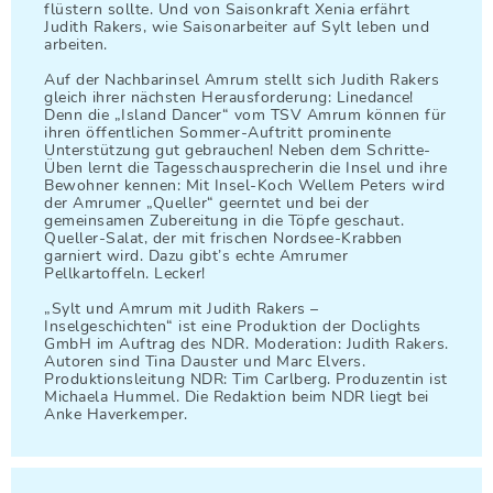
flüstern sollte. Und von Saisonkraft Xenia erfährt
Judith Rakers, wie Saisonarbeiter auf Sylt leben und
arbeiten.
Auf der Nachbarinsel Amrum stellt sich Judith Rakers
gleich ihrer nächsten Herausforderung: Linedance!
Denn die „Island Dancer“ vom TSV Amrum können für
ihren öffentlichen Sommer-Auftritt prominente
Unterstützung gut gebrauchen! Neben dem Schritte-
Üben lernt die Tagesschausprecherin die Insel und ihre
Bewohner kennen: Mit Insel-Koch Wellem Peters wird
der Amrumer „Queller“ geerntet und bei der
gemeinsamen Zubereitung in die Töpfe geschaut.
Queller-Salat, der mit frischen Nordsee-Krabben
garniert wird. Dazu gibt’s echte Amrumer
Pellkartoffeln. Lecker!
„Sylt und Amrum mit Judith Rakers –
Inselgeschichten“ ist eine Produktion der Doclights
GmbH im Auftrag des NDR. Moderation: Judith Rakers.
Autoren sind Tina Dauster und Marc Elvers.
Produktionsleitung NDR: Tim Carlberg. Produzentin ist
Michaela Hummel. Die Redaktion beim NDR liegt bei
Anke Haverkemper.