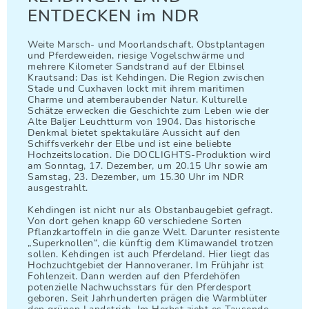
ENTDECKEN im NDR
Weite Marsch- und Moorlandschaft, Obstplantagen
und Pferdeweiden, riesige Vogelschwärme und
mehrere Kilometer Sandstrand auf der Elbinsel
Krautsand: Das ist Kehdingen. Die Region zwischen
Stade und Cuxhaven lockt mit ihrem maritimen
Charme und atemberaubender Natur. Kulturelle
Schätze erwecken die Geschichte zum Leben wie der
Alte Baljer Leuchtturm von 1904. Das historische
Denkmal bietet spektakuläre Aussicht auf den
Schiffsverkehr der Elbe und ist eine beliebte
Hochzeitslocation. Die DOCLIGHTS-Produktion wird
am Sonntag, 17. Dezember, um 20.15 Uhr sowie am
Samstag, 23. Dezember, um 15.30 Uhr im NDR
ausgestrahlt.
Kehdingen ist nicht nur als Obstanbaugebiet gefragt.
Von dort gehen knapp 60 verschiedene Sorten
Pflanzkartoffeln in die ganze Welt. Darunter resistente
„Superknollen“, die künftig dem Klimawandel trotzen
sollen. Kehdingen ist auch Pferdeland. Hier liegt das
Hochzuchtgebiet der Hannoveraner. Im Frühjahr ist
Fohlenzeit. Dann werden auf den Pferdehöfen
potenzielle Nachwuchsstars für den Pferdesport
geboren. Seit Jahrhunderten prägen die Warmblüter