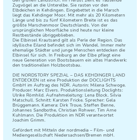
den grünen Landstrich. Im Herbst zieht es Tausende
Zugvögel an die Unterelbe. Sie rasten vor den
Elbdeichen in Kehdingen. Eingebettet in die Marsch
liegt das Kehdinger Moor. Mit mehr als 20 Kilometern
Länge und bis zu fünf Kilometern Breite ist es das
größte Marschenmoor Deutschlands. Von der
ursprünglichen Moorfläche sind heute nur kleine
Restbestände übriggeblieben.
Die Elbinsel Krautsand gilt als Perle der Region. Das
idyllische Eiland befindet sich im Wandel. Immer mehr
ehemalige Städter und junge Menschen entdecken die
Elbinsel für sich. In Freiburg an der Elbe pflegt eine
neue Generation von Bootsbauern ein altes Handwerk:
den traditionellen Holzbootsbau.
DIE NORDSTORY SPEZIAL – DAS KEHDINGER LAND
ENTDECKEN ist eine Produktion der DOCLIGHTS
GmbH im Auftrag des NDR. Autorin: Milena Schwoge.
Producer: Marc Elvers. Produktionsleitung Doclights:
Ulrike Römhild. Aufnahmeleitung: Lena Block, Silvia
Matschull. Schnitt: Karsten Fricke. Sprecher: Gela
Brüggemann. Kamera: Dirk Troue, Steffen Benne,
Johannes Sandbothe, Christian Rohwer, Tim Arne
Kuhlmann. Die Produktion im NDR verantwortet
Joachim Grimm.
Gefördert mit Mitteln der nordmedia – Film- und
Mediengesellschaft Niedersachsen/Bremen mbH.