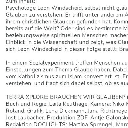
Zum Inhalt:
Psychologe Leon Windscheid, selbst nicht gläu
Glauben zu verstehen. Er trifft unter anderem 
ihrem christlichen Glauben gefunden hat. Kom
bereits auf die Welt? Oder sind es bestimmte 
beziehungsweise spirituellen Menschen machen?
Einblick in die Wissenschaft und zeigt, was Gl
sich Leon Windscheid in dieser Folge stellt: B
In einem Sozialexperiment treffen Menschen au
Einstellungen zum Thema Glaube haben. Dabei l
vom Katholizismus zum Islam konvertiert ist. E
verstehen, und fragt sich dabei selbst, ob es 
TERRA XPLORE: BRAUCHEN WIR GLAUBEN? ist 
Buch und Regie: Laila Keuthage. Kamera: Niko 
Roland. Grafik: Lena Dickmann, Jana Richtmeye
Jost Laubacher. Produktion ZDF: Antje Galonske
Redaktion DOCLIGHTS: Martina Sprengel, Marc 