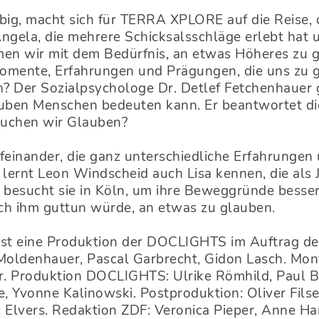
big, macht sich für TERRA XPLORE auf die Reise,
Angela, die mehrere Schicksalsschläge erlebt hat u
men wir mit dem Bedürfnis, an etwas Höheres zu 
Momente, Erfahrungen und Prägungen, die uns zu 
 Der Sozialpsychologe Dr. Detlef Fetchenhauer g
auben Menschen bedeuten kann. Er beantwortet die
rauchen wir Glauben?
feinander, die ganz unterschiedliche Erfahrungen
ernt Leon Windscheid auch Lisa kennen, die als 
r besucht sie in Köln, um ihre Beweggründe besse
auch ihm guttun würde, an etwas zu glauben.
eine Produktion der DOCLIGHTS im Auftrag de
Moldenhauer, Pascal Garbrecht, Gidon Lasch. Mon
r. Produktion DOCLIGHTS: Ulrike Römhild, Paul B.
, Yvonne Kalinowski. Postproduktion: Oliver Filser
Elvers. Redaktion ZDF: Veronica Pieper, Anne Ha