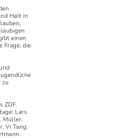
 den
nd Halt in
glauben,
gläubigen
ibt einen
 Frage, die
 und
Jugendliche
r zu
s ZDF.
tage: Lars
 Müller,
, Vi Tang.
rtmann.