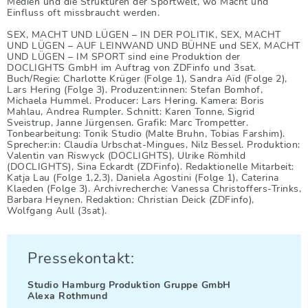
Medien und die Strukturen der Sportwelt, wo Macht und
Einfluss oft missbraucht werden.
SEX, MACHT UND LÜGEN – IN DER POLITIK, SEX, MACHT
UND LÜGEN – AUF LEINWAND UND BÜHNE und SEX, MACHT
UND LÜGEN – IM SPORT sind eine Produktion der
DOCLIGHTS GmbH im Auftrag von ZDFinfo und 3sat.
Buch/Regie: Charlotte Krüger (Folge 1), Sandra Aïd (Folge 2),
Lars Hering (Folge 3). Produzent:innen: Stefan Bomhof,
Michaela Hummel. Producer: Lars Hering. Kamera: Boris
Mahlau, Andrea Rumpler. Schnitt: Karen Tonne, Sigrid
Sveistrup, Janne Jürgensen. Grafik: Marc Trompetter.
Tonbearbeitung: Tonik Studio (Malte Bruhn, Tobias Farshim).
Sprecher:in: Claudia Urbschat-Mingues, Nilz Bessel. Produktion:
Valentin van Riswyck (DOCLIGHTS), Ulrike Römhild
(DOCLIGHTS), Sina Eckardt (ZDFinfo). Redaktionelle Mitarbeit:
Katja Lau (Folge 1,2,3), Daniela Agostini (Folge 1), Caterina
Klaeden (Folge 3). Archivrecherche: Vanessa Christoffers-Trinks,
Barbara Heynen. Redaktion: Christian Deick (ZDFinfo),
Wolfgang Aull (3sat).
Pressekontakt:
Studio Hamburg Produktion Gruppe GmbH
Alexa Rothmund