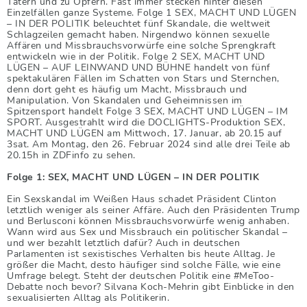
Tätern und zu Opfern. Fast immer stecken hinter diesen
Einzelfällen ganze Systeme. Folge 1 SEX, MACHT UND LÜGEN
– IN DER POLITIK beleuchtet fünf Skandale, die weltweit
Schlagzeilen gemacht haben. Nirgendwo können sexuelle
Affären und Missbrauchsvorwürfe eine solche Sprengkraft
entwickeln wie in der Politik. Folge 2 SEX, MACHT UND
LÜGEN – AUF LEINWAND UND BÜHNE handelt von fünf
spektakulären Fällen im Schatten von Stars und Sternchen,
denn dort geht es häufig um Macht, Missbrauch und
Manipulation. Von Skandalen und Geheimnissen im
Spitzensport handelt Folge 3 SEX, MACHT UND LÜGEN – IM
SPORT. Ausgestrahlt wird die DOCLIGHTS-Produktion SEX,
MACHT UND LÜGEN am Mittwoch, 17. Januar, ab 20.15 auf
3sat. Am Montag, den 26. Februar 2024 sind alle drei Teile ab
20.15h in ZDFinfo zu sehen.
Folge 1: SEX, MACHT UND LÜGEN – IN DER POLITIK
Ein Sexskandal im Weißen Haus schadet Präsident Clinton
letztlich weniger als seiner Affäre. Auch den Präsidenten Trump
und Berlusconi können Missbrauchsvorwürfe wenig anhaben.
Wann wird aus Sex und Missbrauch ein politischer Skandal –
und wer bezahlt letztlich dafür? Auch in deutschen
Parlamenten ist sexistisches Verhalten bis heute Alltag. Je
größer die Macht, desto häufiger sind solche Fälle, wie eine
Umfrage belegt. Steht der deutschen Politik eine #MeToo-
Debatte noch bevor? Silvana Koch-Mehrin gibt Einblicke in den
sexualisierten Alltag als Politikerin.