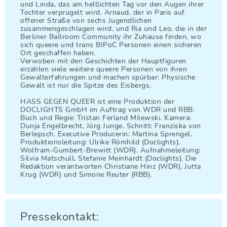
und Linda, das am helllichten Tag vor den Augen ihrer
Tochter verprügelt wird. Arnaud, der in Paris auf
offener Straße von sechs Jugendlichen
zusammengeschlagen wird, und Ria und Leo, die in der
Berliner Ballroom Community ihr Zuhause finden, wo
sich queere und trans BIPoC Personen einen sicheren
Ort geschaffen haben.
Verwoben mit den Geschichten der Hauptfiguren
erzählen viele weitere queere Personen von ihren
Gewalterfahrungen und machen spürbar: Physische
Gewalt ist nur die Spitze des Eisbergs.
HASS GEGEN QUEER ist eine Produktion der
DOCLIGHTS GmbH im Auftrag von WDR und RBB.
Buch und Regie: Tristan Ferland Milewski. Kamera:
Dunja Engelbrecht, Jörg Junge. Schnitt: Franziska von
Berlepsch. Executive Producerin: Martina Sprengel.
Produktionsleitung: Ulrike Römhild (Doclights),
Wolfram-Gumbert-Brewitt (WDR). Aufnahmeleitung:
Silvia Matschull, Stefanie Meinhardt (Doclights). Die
Redaktion verantworten Christiane Hinz (WDR), Jutta
Krug (WDR) und Simone Reuter (RBB).
Pressekontakt: