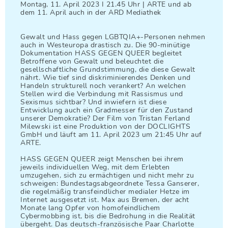
Montag, 11. April 2023 I 21.45 Uhr | ARTE und ab
dem 11. April auch in der ARD Mediathek
Gewalt und Hass gegen LGBTQIA+-Personen nehmen
auch in Westeuropa drastisch zu. Die 90-minütige
Dokumentation HASS GEGEN QUEER begleitet
Betroffene von Gewalt und beleuchtet die
gesellschaftliche Grundstimmung, die diese Gewalt
nährt. Wie tief sind diskriminierendes Denken und
Handeln strukturell noch verankert? An welchen
Stellen wird die Verbindung mit Rassismus und
Sexismus sichtbar? Und inwiefern ist diese
Entwicklung auch ein Gradmesser für den Zustand
unserer Demokratie? Der Film von Tristan Ferland
Milewski ist eine Produktion von der DOCLIGHTS
GmbH und läuft am 11. April 2023 um 21:45 Uhr auf
ARTE.
HASS GEGEN QUEER zeigt Menschen bei ihrem
jeweils individuellen Weg, mit dem Erlebten
umzugehen, sich zu ermächtigen und nicht mehr zu
schweigen: Bundestagsabgeordnete Tessa Ganserer,
die regelmäßig transfeindlicher medialer Hetze im
Internet ausgesetzt ist. Max aus Bremen, der acht
Monate lang Opfer von homofeindlichem
Cybermobbing ist, bis die Bedrohung in die Realität
übergeht. Das deutsch-französische Paar Charlotte