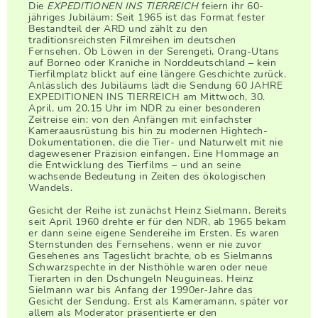
Die
EXPEDITIONEN INS TIERREICH
feiern ihr 60-
jähriges Jubiläum: Seit 1965 ist das Format fester
Bestandteil der ARD und zählt zu den
traditionsreichsten Filmreihen im deutschen
Fernsehen. Ob Löwen in der Serengeti, Orang-Utans
auf Borneo oder Kraniche in Norddeutschland – kein
Tierfilmplatz blickt auf eine längere Geschichte zurück.
Anlässlich des Jubiläums lädt die Sendung 60 JAHRE
EXPEDITIONEN INS TIERREICH am Mittwoch, 30.
April, um 20.15 Uhr im NDR zu einer besonderen
Zeitreise ein: von den Anfängen mit einfachster
Kameraausrüstung bis hin zu modernen Hightech-
Dokumentationen, die die Tier- und Naturwelt mit nie
dagewesener Präzision einfangen. Eine Hommage an
die Entwicklung des Tierfilms – und an seine
wachsende Bedeutung in Zeiten des ökologischen
Wandels.
Gesicht der Reihe ist zunächst Heinz Sielmann. Bereits
seit April 1960 drehte er für den NDR, ab 1965 bekam
er dann seine eigene Sendereihe im Ersten. Es waren
Sternstunden des Fernsehens, wenn er nie zuvor
Gesehenes ans Tageslicht brachte, ob es Sielmanns
Schwarzspechte in der Nisthöhle waren oder neue
Tierarten in den Dschungeln Neuguineas. Heinz
Sielmann war bis Anfang der 1990er-Jahre das
Gesicht der Sendung. Erst als Kameramann, später vor
allem als Moderator präsentierte er den