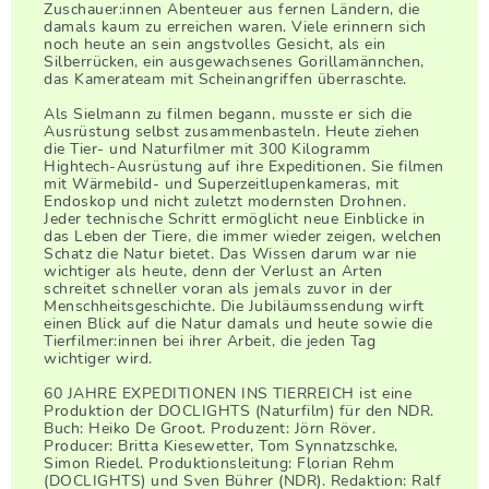
Zuschauer:innen Abenteuer aus fernen Ländern, die
damals kaum zu erreichen waren. Viele erinnern sich
noch heute an sein angstvolles Gesicht, als ein
Silberrücken, ein ausgewachsenes Gorillamännchen,
das Kamerateam mit Scheinangriffen überraschte.
Als Sielmann zu filmen begann, musste er sich die
Ausrüstung selbst zusammenbasteln. Heute ziehen
die Tier- und Naturfilmer mit 300 Kilogramm
Hightech-Ausrüstung auf ihre Expeditionen. Sie filmen
mit Wärmebild- und Superzeitlupenkameras, mit
Endoskop und nicht zuletzt modernsten Drohnen.
Jeder technische Schritt ermöglicht neue Einblicke in
das Leben der Tiere, die immer wieder zeigen, welchen
Schatz die Natur bietet. Das Wissen darum war nie
wichtiger als heute, denn der Verlust an Arten
schreitet schneller voran als jemals zuvor in der
Menschheitsgeschichte. Die Jubiläumssendung wirft
einen Blick auf die Natur damals und heute sowie die
Tierfilmer:innen bei ihrer Arbeit, die jeden Tag
wichtiger wird.
60 JAHRE EXPEDITIONEN INS TIERREICH ist eine
Produktion der DOCLIGHTS (Naturfilm) für den NDR.
Buch: Heiko De Groot. Produzent: Jörn Röver.
Producer: Britta Kiesewetter, Tom Synnatzschke,
Simon Riedel. Produktionsleitung: Florian Rehm
(DOCLIGHTS) und Sven Bührer (NDR). Redaktion: Ralf